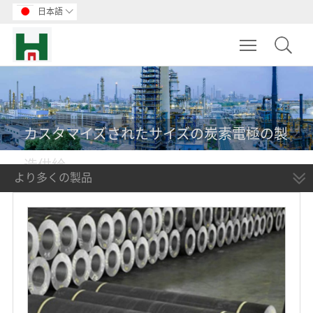
日本語

Toggle main m
カスタマイズされたサイズの炭素電極の製
造供給
より多くの製品