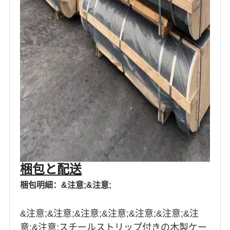
梱包と配送
梱包明細：&注意;&注意;
&注意;&注意;&注意;&注意;&注意;&注意;&注
意;&注意;スチールストリップ付きの木製ケー