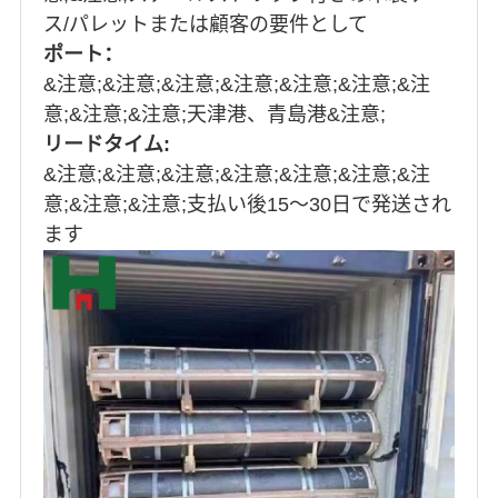
ス/パレットまたは顧客の要件として
ポート：
&注意;&注意;&注意;&注意;&注意;&注意;&注
意;&注意;&注意;天津港、青島港&注意;
リードタイム:
&注意;&注意;&注意;&注意;&注意;&注意;&注
意;&注意;&注意;支払い後15〜30日で発送され
ます