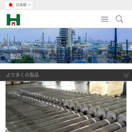
日本語

Toggle main m
製品
より多くの製品