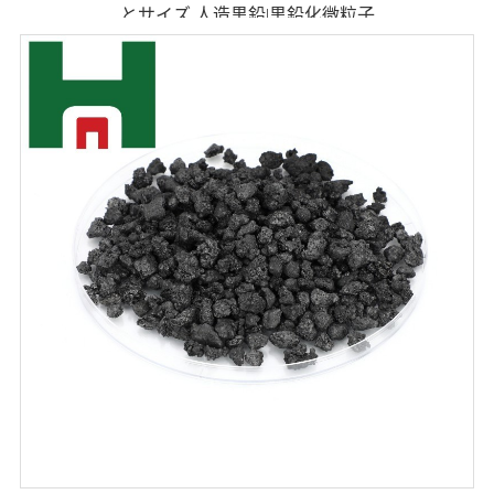
とサイズ 人造黒鉛|黒鉛化微粒子