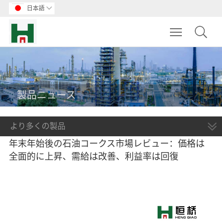
日本語

Toggle main m
製品ニュース
より多くの製品
年末年始後の石油コークス市場レビュー：価格は
全面的に上昇、需給は改善、利益率は回復